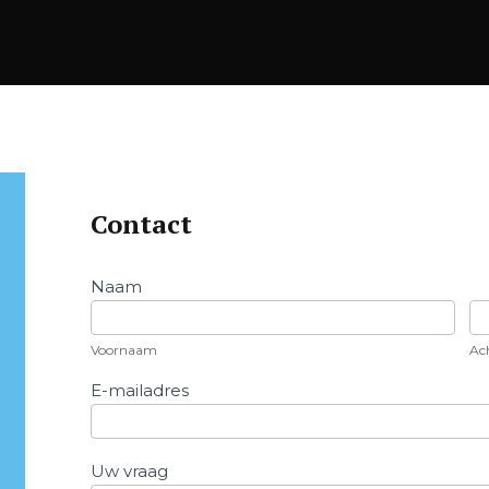
Contact
Contact
Naam
Voornaam
A
Voornaam
Ac
E-mailadres
Uw vraag