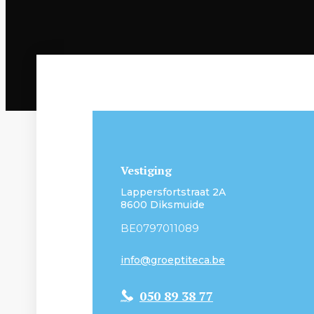
Vestiging
Lappersfortstraat 2A
8600 Diksmuide
BE0797011089
info@groeptiteca.be
050 89 38 77