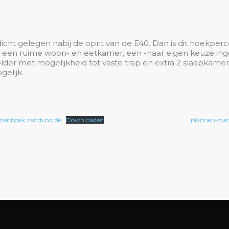
t gelegen nabij de oprit van de E40. Dan is dit hoekperce
g, een ruime woon- en eetkamer, een -naar eigen keuze in
lder met mogelijkheid tot vaste trap en extra 2 slaapkame
elijk.
stenboek zandvoorde
Downloaden
plannen-stat