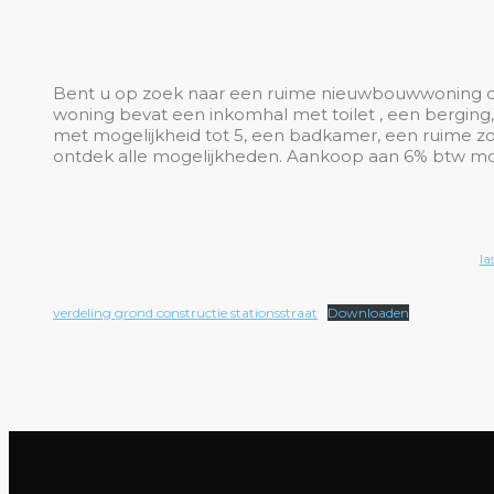
Bent u op zoek naar een ruime nieuwbouwwoning dich
woning bevat een inkomhal met toilet , een bergin
met mogelijkheid tot 5, een badkamer, een ruime zo
ontdek alle mogelijkheden. Aankoop aan 6% btw mog
la
verdeling grond constructie stationsstraat
Downloaden