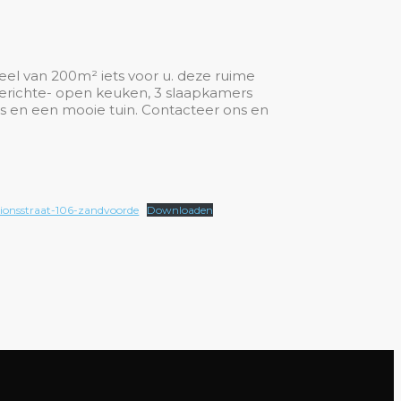
el van 200m² iets voor u. deze ruime
gerichte- open keuken, 3 slaapkamers
rs en een mooie tuin. Contacteer ons en
ionsstraat-106-zandvoorde
Downloaden