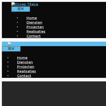
Ga
naar
Menu
de
inhoud
Home
Diensten
Projecten
Realisaties
Contact
Menu
Home
Diensten
Projecten
Realisaties
Contact